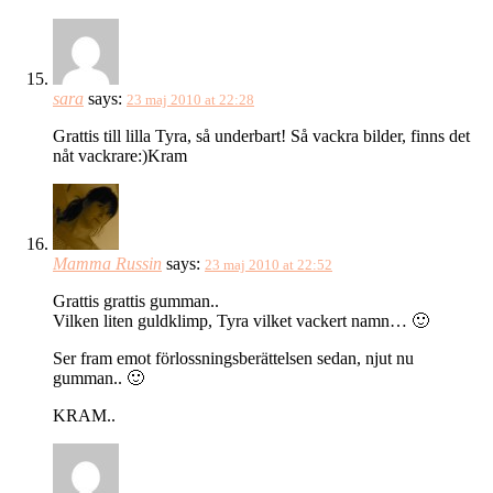
sara
says:
23 maj 2010 at 22:28
Grattis till lilla Tyra, så underbart! Så vackra bilder, finns det
nåt vackrare:)Kram
Mamma Russin
says:
23 maj 2010 at 22:52
Grattis grattis gumman..
Vilken liten guldklimp, Tyra vilket vackert namn… 🙂
Ser fram emot förlossningsberättelsen sedan, njut nu
gumman.. 🙂
KRAM..