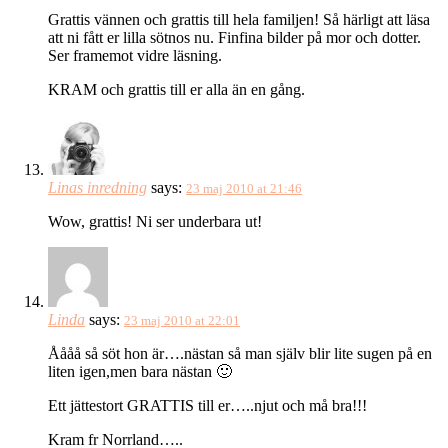
Grattis vännen och grattis till hela familjen! Så härligt att läsa
att ni fått er lilla sötnos nu. Finfina bilder på mor och dotter.
Ser framemot vidre läsning.
KRAM och grattis till er alla än en gång.
Linas inredning
says:
23 maj 2010 at 21:46
Wow, grattis! Ni ser underbara ut!
Linda
says:
23 maj 2010 at 22:01
Åååå så söt hon är….nästan så man själv blir lite sugen på en
liten igen,men bara nästan 🙂
Ett jättestort GRATTIS till er…..njut och må bra!!!
Kram fr Norrland…..