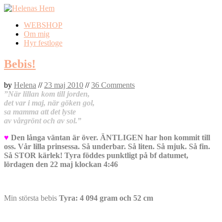
Skip
WEBSHOP
to
Om mig
content
Hyr festloge
Bebis!
by
Helena
//
23 maj 2010
//
36 Comments
”När lillan kom till jorden,
det var i maj, när göken gol,
sa mamma att det lyste
av vårgrönt och av sol.”
♥
Den långa väntan är över. ÄNTLIGEN har hon kommit till
oss. Vår lilla prinsessa. Så underbar. Så liten. Så mjuk. Så fin.
Så STOR kärlek! Tyra föddes punktligt på bf datumet,
lördagen den 22 maj klockan 4:46
Min största bebis
Tyra: 4 094 gram och 52 cm