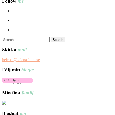
Follow
me
Search
for:
Skicka
mail
helena@helenashem.se
Följ min
blogg:
Min fina
familj
Bloggat
om