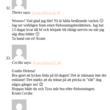
Theres
says:
25 maj 2010 at 22:58
Wooow! Vad glad jag blir! Ni är båda bedårande vackra 🙂
Jag ser verkligen fram emot förlossningsberättelsen. Jag har
13 dagar kvar till bf och började bli riktigt nervös nu när jag
såg dina bilder 🙂
Ta hand om er! Kram
Cecilia
says:
26 maj 2010 at 07:48
Grattis Helena!
Bra gjort att lyckas föda på bf-dagen! Det är minsann inte det
enklaste! Det märks att du tränat på att pricka in ”rätt” dag
några gånger nu! 😉
Hoppas både du och Tyra mår bra efter förlossningen.
Kram Cecilia