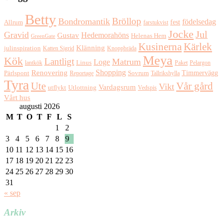
Betty
Bröllop
Bondromantik
födelsedag
fest
Allrum
farstukvist
Jocke
Jul
Gravid
Hedemorahöns
Gustav
Helenas Hem
GreenGate
Kusinerna
Kärlek
Klänning
julinspiration
Katten Sigrid
Knoppbräda
Meya
Kök
Lantligt
Matrum
Loge
lantkök
Linus
Paket
Pelargon
Shopping
Renovering
Timmervägg
Pärlspont
Reportage
Sovrum
Tallrikshylla
Tyra
Ute
Vår gård
Vikt
Vardagsrum
Utlottning
utflykt
Vedspis
Vårt hus
augusti 2026
M
T
O
T
F
L
S
1
2
3
4
5
6
7
8
9
10
11
12
13
14
15
16
17
18
19
20
21
22
23
24
25
26
27
28
29
30
31
« sep
Arkiv