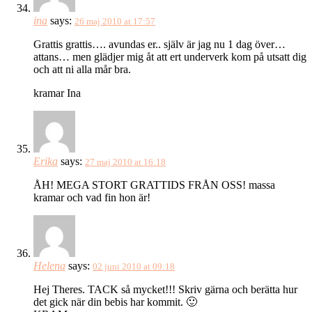
ina
says:
26 maj 2010 at 17:57
Grattis grattis…. avundas er.. själv är jag nu 1 dag över…
attans… men glädjer mig åt att ert underverk kom på utsatt dig
och att ni alla mår bra.
kramar Ina
Erika
says:
27 maj 2010 at 16:18
ÅH! MEGA STORT GRATTIDS FRÅN OSS! massa
kramar och vad fin hon är!
Helena
says:
02 juni 2010 at 09:18
Hej Theres. TACK så mycket!!! Skriv gärna och berätta hur
det gick när din bebis har kommit. 🙂