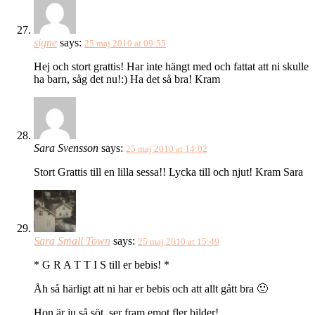
signe
says:
25 maj 2010 at 09:55
Hej och stort grattis! Har inte hängt med och fattat att ni skulle
ha barn, såg det nu!:) Ha det så bra! Kram
Sara Svensson
says:
25 maj 2010 at 14:02
Stort Grattis till en lilla sessa!! Lycka till och njut! Kram Sara
Sara Small Town
says:
25 maj 2010 at 15:49
* G R A T T I S till er bebis! *
Åh så härligt att ni har er bebis och att allt gått bra 🙂
Hon är ju så söt, ser fram emot fler bilder!