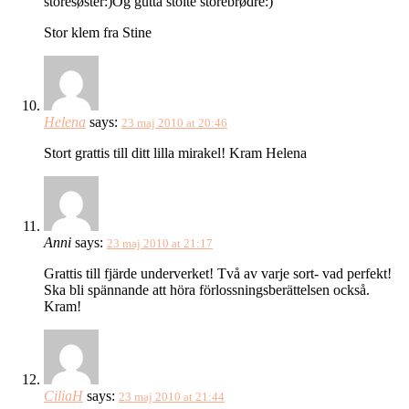
storesøster:)Og gutta stolte storebrødre:)
Stor klem fra Stine
Helena
says:
23 maj 2010 at 20:46
Stort grattis till ditt lilla mirakel! Kram Helena
Anni
says:
23 maj 2010 at 21:17
Grattis till fjärde underverket! Två av varje sort- vad perfekt!
Ska bli spännande att höra förlossningsberättelsen också.
Kram!
CiliaH
says:
23 maj 2010 at 21:44