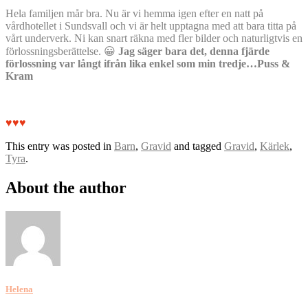
Hela familjen mår bra. Nu är vi hemma igen efter en natt på
vårdhotellet i Sundsvall och
vi är helt upptagna med att bara titta på
vårt underverk. Ni kan snart räkna med fler bilder och naturligtvis en
förlossningsberättelse. 😀
Jag säger bara det, denna fjärde
förlossning var långt ifrån lika enkel som min tredje…Puss &
Kram
♥♥♥
This entry was posted in
Barn
,
Gravid
and tagged
Gravid
,
Kärlek
,
Tyra
.
About the author
Helena