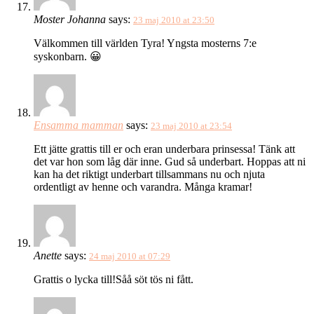
Moster Johanna
says:
23 maj 2010 at 23:50
Välkommen till världen Tyra! Yngsta mosterns 7:e
syskonbarn. 😀
Ensamma mamman
says:
23 maj 2010 at 23:54
Ett jätte grattis till er och eran underbara prinsessa! Tänk att
det var hon som låg där inne. Gud så underbart. Hoppas att ni
kan ha det riktigt underbart tillsammans nu och njuta
ordentligt av henne och varandra. Många kramar!
Anette
says:
24 maj 2010 at 07:29
Grattis o lycka till!Såå söt tös ni fått.