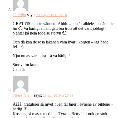
Camilla
says:
23 maj 2010 at 20:18
GRATTIS raraste vännen! Åhhh…hon är alldeles bedårande
fin 🙂 Va härligt att allt gått bra trots att det varit jobbigt?
Väntar på hela födelse storyn 🙂
Och då kan de rosa lakanen vara kvar i korgen – jag hade
fel…:)
Njut nu av varandra – å va härligt!
Stor varm kram
Camilla
Stines Hjem
says:
23 maj 2010 at 20:33
Åååå, gratulerer så mye!!! Jeg får tårer i øynene av bildene –
herlig!!!!!
Kos deg så masse med lille Tyra… Betty blir nok en stolt