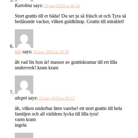
Karolina
says:
23 maj 2010 at 18:14
Stort grattis till er båda! Du ser ju så fräsch ut och Tyra så
bedårande vacker, vilken guldklimp. Grattis till miraklet!
Ida
says:
23 maj 2010 at 18:50
åh vad fin hon är! massor av grattiskramar till ert lilla
underverk! kram kram
alegni
says:
23 maj 2010 at 19:15
åh, vilken underbar liten varelse! ett stort grattis till hela
familjen och all världens lycka till lilla tyra!
varm kram
ingela