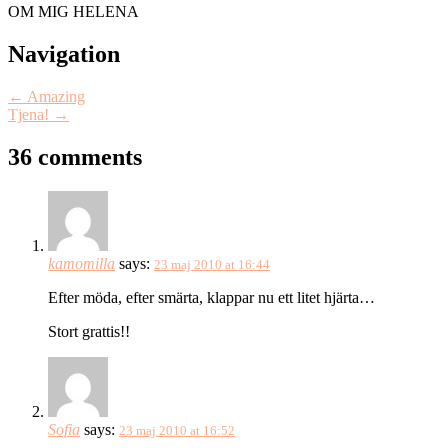
OM MIG HELENA
Post
Navigation
navigation
←
Amazing
Tjena!
→
36 comments
kamomilla
says:
23 maj 2010 at 16:44
Efter möda, efter smärta, klappar nu ett litet hjärta…
Stort grattis!!
Sofia
says:
23 maj 2010 at 16:52