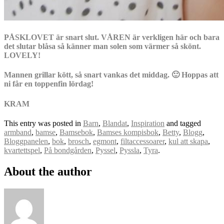
PÅSKLOVET är snart slut. VÅREN är verkligen här och bara
det slutar blåsa så känner man solen som värmer så skönt.
LOVELY!
Mannen grillar kött, så snart vankas det middag. 🙂 Hoppas att
ni får en toppenfin lördag!
KRAM
This entry was posted in
Barn
,
Blandat
,
Inspiration
and tagged
armband
,
bamse
,
Bamsebok
,
Bamses kompisbok
,
Betty
,
Blogg
,
Bloggpanelen
,
bok
,
brosch
,
egmont
,
filtaccessoarer
,
kul att skapa
,
kvartettspel
,
På bondgården
,
Pyssel
,
Pyssla
,
Tyra
.
About the author