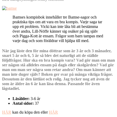
Bamses kompisbok innehåller tre Bamse-sagor och
praktiska tips om att vara en bra kompis. Varje saga tar
upp ett problem. Vicki kan inte låta bli att bestämma
över andra, Lill-Nöffe känner sig osäker på sig själv
och Pigga-Kott är ensam. Frågor som barn tampas med
varje dag och som föräldrar vill hjälpa till med.
När jag läste den för mina döttrar som är 3 år och 3 månader,
snart 5 år och 6, 5 år så blev det naturligt att de ställde
följdfrågor. Hur ska en bra kompis vara? Vad gör man om man
ser någon stå alldeles ensam på dagis eller skolgården? Vad gör
man om man ser några som retar andra? Om man känner att
man inte duger själv? Boken ger svar på många viktiga frågor.
Dessutom är den lättläst och rolig. Jag tycker nog att även de
som är äldre än 6 år kan läsa denna. Passande för även
lågstadiet.
Läsålder:
3-6 år
Antal sidor:
37
HÄR
kan du köpa den eller
HÄR