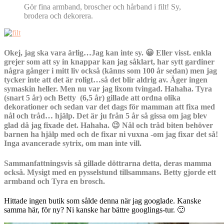
Gör fina armband, broscher och hårband i filt! Sy,
brodera och dekorera.
Okej, jag ska vara ärlig…Jag kan inte sy. 😀 Eller visst. enkla
grejer som att sy in knappar kan jag såklart, har sytt gardiner
några gånger i mitt liv också (känns som 100 år sedan) men jag
tycker inte att det är roligt…så det blir aldrig av. Äger ingen
symaskin heller. Men nu var jag lixom tvingad. Hahaha. Tyra
(snart 5 år) och Betty (6,5 år) gillade att ordna olika
dekorationer och sedan var det dags för mamman att fixa med
nål och tråd… hjälp. Det är ju från 5 år så gissa om jag blev
glad då jag fixade det. Hahaha. 😉 Nål och tråd biten behöver
barnen ha hjälp med och de fixar ni vuxna -om jag fixar det så!
Inga avancerade sytrix, om man inte vill.
Sammanfattningsvis så gillade döttrarna detta, deras mamma
också. Mysigt med en pysselstund tillsammans. Betty gjorde ett
armband och Tyra en brosch.
Hittade ingen butik som sålde denna när jag googlade. Kanske
samma här, för ny? Ni kanske har bättre googlings-tur. 🙂