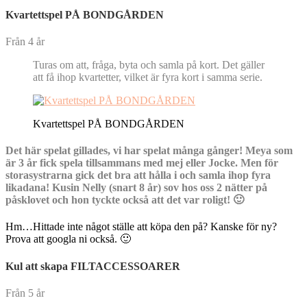
Kvartettspel PÅ BONDGÅRDEN
Från 4 år
Turas om att, fråga, byta och samla på kort. Det gäller
att få ihop kvartetter, vilket är fyra kort i samma serie.
Kvartettspel PÅ BONDGÅRDEN
Det här spelat gillades, vi har spelat många gånger! Meya som
är 3 år fick spela tillsammans med mej eller Jocke. Men för
storasystrarna gick det bra att hålla i och samla ihop fyra
likadana! Kusin Nelly (snart 8 år) sov hos oss 2 nätter på
påsklovet och hon tyckte också att det var roligt! 🙂
Hm…Hittade inte något ställe att köpa den på? Kanske för ny?
Prova att googla ni också. 🙂
Kul att skapa FILTACCESSOARER
Från 5 år