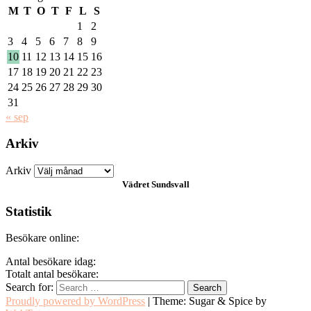
M
T
O
T
F
L
S
1
2
3
4
5
6
7
8
9
10
11
12
13
14
15
16
17
18
19
20
21
22
23
24
25
26
27
28
29
30
31
« sep
Arkiv
Arkiv
Vädret
Sundsvall
Statistik
Besökare online:
Antal besökare idag:
Totalt antal besökare:
Search for:
Proudly powered by WordPress
|
Theme: Sugar & Spice by