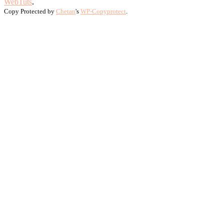
WebTuts
.
Copy Protected by
Chetan
's
WP-Copyprotect
.