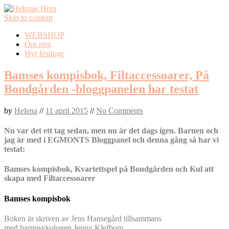
Skip to content
WEBSHOP
Om mig
Hyr festloge
Bamses kompisbok, Filtaccessoarer, På
Bondgården -bloggpanelen har testat
by
Helena
//
11 april 2015
//
No Comments
Nu var det ett tag sedan, men nu är det dags igen. Barnen och
jag är med i EGMONTS Bloggpanel och denna gång så har vi
testat:
Bamses kompisbok, Kvartettspel på Bondgården och Kul att
skapa med Filtaccessoarer
Bamses kompisbok
Boken är skriven av Jens Hansegård tillsammans
med barnpsykologen Jenny Klefbom.