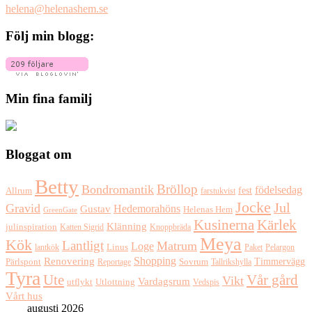
helena@helenashem.se
Följ min blogg:
Min fina familj
Bloggat om
Betty
Bröllop
Bondromantik
födelsedag
fest
Allrum
farstukvist
Jocke
Jul
Gravid
Hedemorahöns
Gustav
Helenas Hem
GreenGate
Kusinerna
Kärlek
Klänning
julinspiration
Katten Sigrid
Knoppbräda
Meya
Kök
Lantligt
Matrum
Loge
lantkök
Linus
Paket
Pelargon
Shopping
Renovering
Timmervägg
Pärlspont
Reportage
Sovrum
Tallrikshylla
Tyra
Ute
Vår gård
Vikt
Vardagsrum
Utlottning
utflykt
Vedspis
Vårt hus
augusti 2026